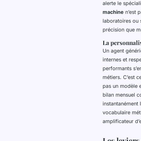
alerte le spécia
machine
n’est p
laboratoires ou 
précision que m
La personnalis
Un agent généri
internes et resp
performants s’e
métiers. C’est c
pas un modèle e
bilan mensuel c
instantanément l
vocabulaire méti
amplificateur d’
Les levier