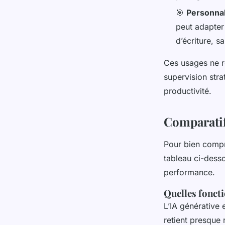
🎯
Personnal
peut adapter 
d’écriture, s
Ces usages ne re
supervision stra
productivité.
Comparatif
Pour bien compr
tableau ci-dess
performance.
Quelles foncti
L’IA générative 
retient presque 