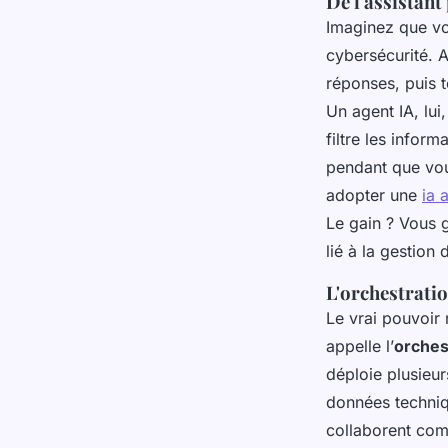
De l'assistant
Imaginez que vo
cybersécurité. 
réponses, puis t
Un agent IA, lui
filtre les inform
pendant que vou
adopter une
ia 
Le gain ? Vous g
lié à la gestion 
L'orchestratio
Le vrai pouvoir 
appelle l’
orchest
déploie plusieur
données techniqu
collaborent com