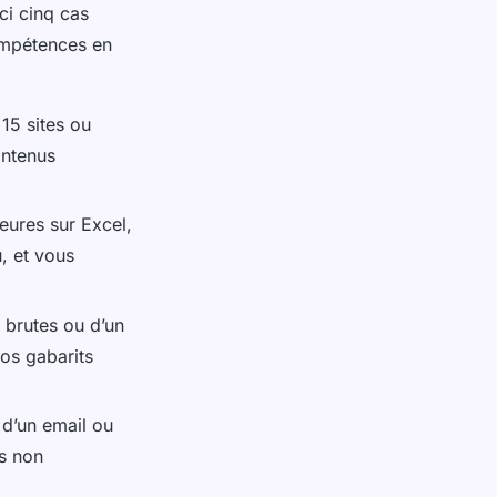
ici cinq cas
ompétences en
15 sites ou
ontenus
eures sur Excel,
u, et vous
s brutes ou d’un
os gabarits
 d’un email ou
s non