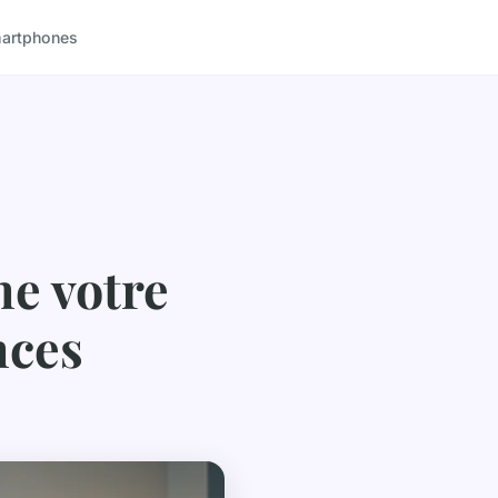
artphones
ne votre
nces