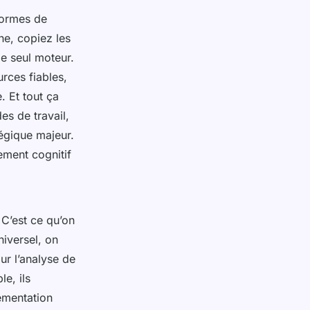
normes de
ne, copiez les
le seul moteur.
urces fiables,
. Et tout ça
s de travail,
tégique majeur.
ement cognitif
 C’est ce qu’on
niversel, on
our l’analyse de
e, ils
ementation