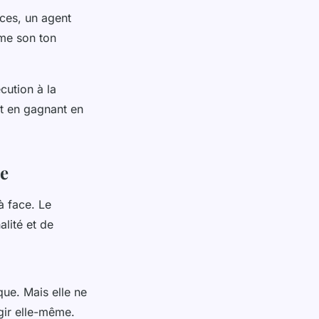
ices, un agent
ême son ton
cution à la
ut en gagnant en
ue
à face. Le
lité et de
que. Mais elle ne
agir elle-même.