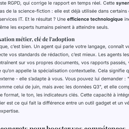
liste RGPD, qui corrige le rapport en temps réel. Cette
syne
as de la science-fiction : elle est déjà utilisée dans certains
services IT. Et le résultat ? Une
efficience technologique
in
ême les experts humains peinent à atteindre seuls.
ation métier, clé de l'adoption
que, c’est bien. Un agent qui parle votre langage, connaît 
ecte vos standards de rédaction, c’est mieux. Les agents les
ntraînent sur vos propres documents, vos rapports passés, 
e qu’on appelle la spécialisation contextuelle. Cela signifie 
xterne - elle s’adapte à vous. Vous pouvez lui demander : 
omme celui de juin, mais avec les données Q3", et elle co
e format, le ton, les indicateurs clés. Cette capacité à intég
er est ce qui fait la différence entre un outil gadget et un vé
expertise.
s concrets pour booster vos compétences