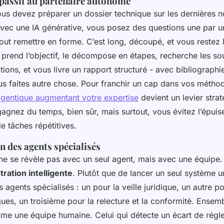
 passif au partenaire autonome
us devez préparer un dossier technique sur les dernières 
Avec une IA générative, vous posez des questions une par u
out remettre en forme. C’est long, découpé, et vous restez 
, prend l’objectif, le décompose en étapes, recherche les so
ations, et vous livre un rapport structuré - avec bibliographie
s faites autre chose. Pour franchir un cap dans vos méthode
agentique augmentant votre expertise
devient un levier stra
agnez du temps, bien sûr, mais surtout, vous évitez l’épuis
de tâches répétitives.
n des agents spécialisés
ne se révèle pas avec un seul agent, mais avec une équipe.
ration intelligente
. Plutôt que de lancer un seul système u
s agents spécialisés : un pour la veille juridique, un autre p
es, un troisième pour la relecture et la conformité. Ensembl
me une équipe humaine. Celui qui détecte un écart de régl