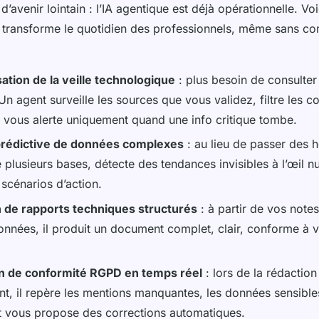
d’avenir lointain : l’IA agentique est déjà opérationnelle. Vo
e transforme le quotidien des professionnels, même sans c
ation de la veille technologique
: plus besoin de consulter 
Un agent surveille les sources que vous validez, filtre les c
et vous alerte uniquement quand une info critique tombe.
prédictive de données complexes
: au lieu de passer des h
e plusieurs bases, détecte des tendances invisibles à l’œil n
scénarios d’action.
 de rapports techniques structurés
: à partir de vos note
onnées, il produit un document complet, clair, conforme à v
on de conformité RGPD en temps réel
: lors de la rédaction
t, il repère les mentions manquantes, les données sensible
t vous propose des corrections automatiques.