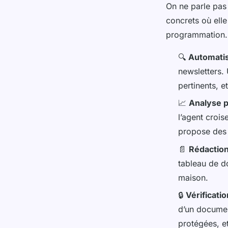
On ne parle pas 
concrets où ell
programmation.
🔍
Automatis
newsletters. 
pertinents, 
📈
Analyse 
l’agent crois
propose des 
📄
Rédaction
tableau de d
maison.
🔒
Vérificati
d’un documen
protégées, e