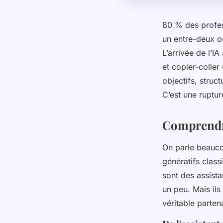
80 % des profes
un entre-deux où 
L’arrivée de l’I
et copier-colle
objectifs, struc
C’est une ruptur
Comprendre 
On parle beauco
génératifs clas
sont des assista
un peu. Mais ils 
véritable partena