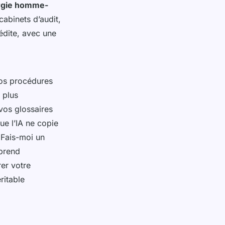
rgie homme-
 cabinets d’audit,
édite, avec une
vos procédures
 plus
vos glossaires
que l’IA ne copie
"Fais-moi un
mprend
rer votre
ritable