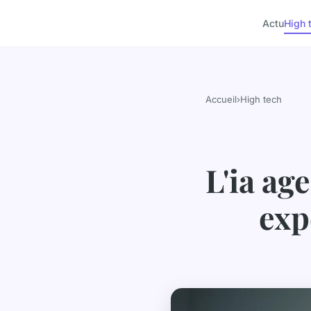
Actu
High 
Accueil
›
High tech
L'ia ag
exp