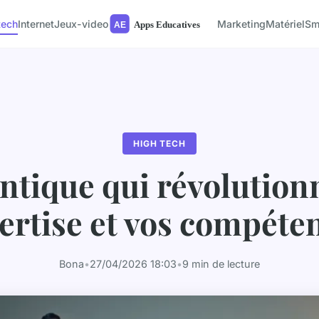
tech
Internet
Jeux-video
Marketing
Matériel
Sm
HIGH TECH
entique qui révolution
ertise et vos compéte
Bona
•
27/04/2026 18:03
•
9 min de lecture