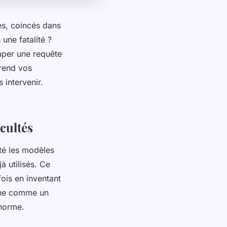
es, coincés dans
 une fatalité ?
taper une requête
rend vos
 intervenir.
cultés
té les modèles
 utilisés. Ce
fois en inventant
ène comme un
énorme.