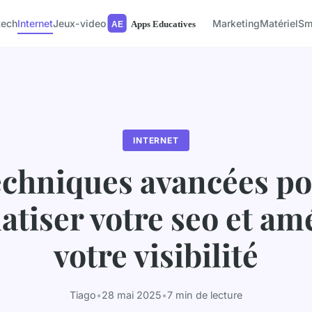
tech
Internet
Jeux-video
Marketing
Matériel
Sm
INTERNET
chniques avancées p
tiser votre seo et am
votre visibilité
Tiago
•
28 mai 2025
•
7 min de lecture