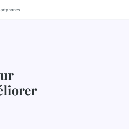
artphones
our
éliorer