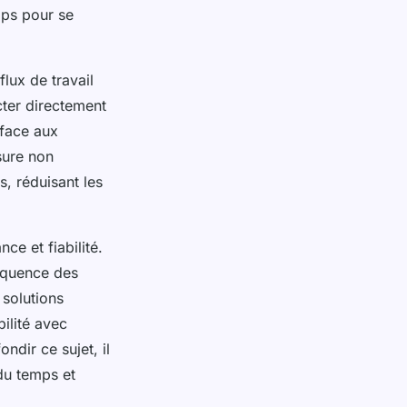
emps pour se
flux de travail
cter directement
 face aux
sure non
, réduisant les
ce et fiabilité.
réquence des
 solutions
bilité avec
ndir ce sujet, il
du temps et