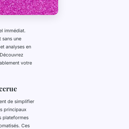
el immédiat.
t sans une
 et analyses en
s. Découvrez
ablement votre
accrue
ent de simplifier
es principaux
es plateformes
tomatisés. Ces