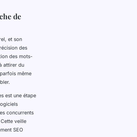
rche de
el, et son
récision des
ction des mots-
à attirer du
t parfois même
bler.
ces est une étape
ogiciels
des concurrents
Cette veille
nement SEO