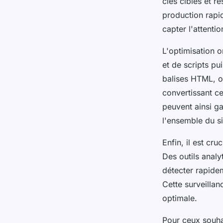
clés ciblés et r
production rapi
capter l'attenti
L'optimisation o
et de scripts pu
balises HTML, op
convertissant c
peuvent ainsi g
l'ensemble du si
Enfin, il est cr
Des outils analyt
détecter rapidem
Cette surveillan
optimale.
Pour ceux souha