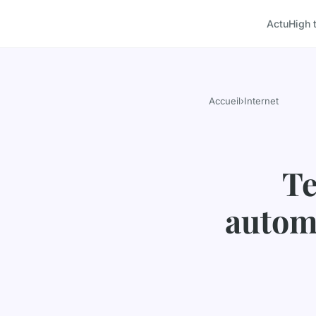
Actu
High 
Accueil
›
Internet
Te
automa