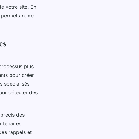
e votre site. En
 permettant de
es
 processus plus
ents pour créer
s spécialisés
pour détecter des
i précis des
artenaires.
des rappels et